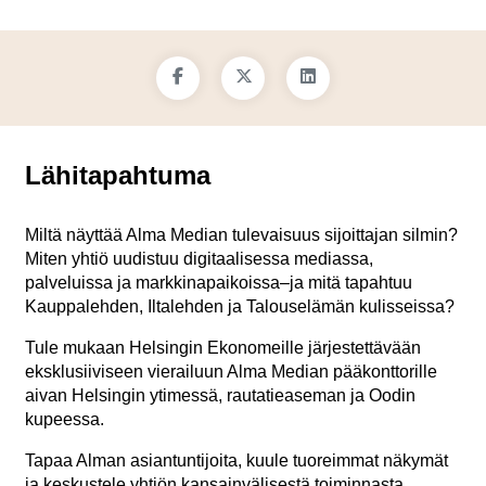
Lähitapahtuma
Miltä näyttää Alma Median tulevaisuus sijoittajan silmin?
Miten yhtiö uudistuu digitaalisessa mediassa,
palveluissa ja markkinapaikoissa–ja mitä tapahtuu
Kauppalehden, Iltalehden ja Talouselämän kulisseissa?
Tule mukaan Helsingin Ekonomeille järjestettävään
eksklusiiviseen vierailuun Alma Median pääkonttorille
aivan Helsingin ytimessä, rautatieaseman ja Oodin
kupeessa.
Tapaa Alman asiantuntijoita, kuule tuoreimmat näkymät
ja keskustele yhtiön kansainvälisestä toiminnasta,