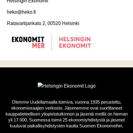
Helsingin Ekonomit
heko@heko.fi
Ratavartijankatu 2, 00520 Helsinki
Olemme Uudellamaalla toimiva, vuonna 1935 perustettu,
ekonomiosaajien verkosto. Jäsenemme ovat suorittaneet
kauppatieteellisen yliopistotutkinnon ja jäseniä meillä on hieman
yli 17 000. Suomessa toimii 25 ekonomiyhdistystä ja jäsenet
kuuluvat paikallisyhdistysten kautta Suomen Ekonomeihin.