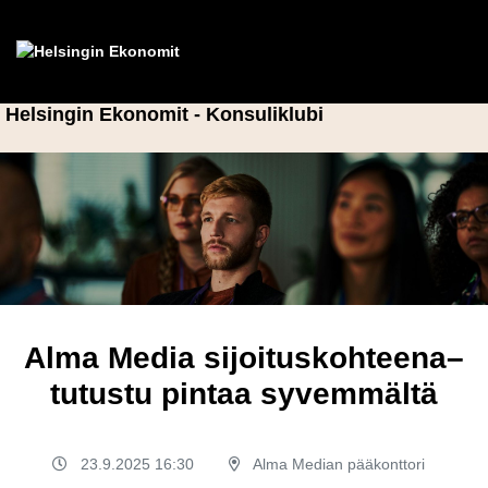
Helsingin Ekonomit - Konsuliklubi
Alma Media sijoituskohteena–
tutustu pintaa syvemmältä
23.9.2025 16:30
Alma Median pääkonttori