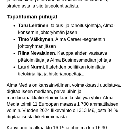
strategiasta ja sijoituspotentiaalista.
Tapahtuman puhujat
Taru Lehtinen
, talous- ja rahoitusjohtaja, Alma-
konsernin johtoryhmän jäsen
Timo Välkkynen
, Alma Career -segmentin
johtoryhmän jäsen
Riina Nevalainen
, Kauppalehden vastaava
päätoimittaja ja Alma Businessmedian johtaja
Lauri Nurmi
, Iltalehden politiikan toimittaja,
tietokirjailija ja historianopettaja.
Alma Media on kansainvälinen, voimakkaasti uudistuva,
digitaaliseen mediaan, palveluihin ja
markkinapaikkaliiketoimintaan keskittyvä yhtiö. Alma
Media toimii 11 Euroopan maassa 1 700 ammattilaisen
voimin. Vuoden 2024 liikevaihto oli 313 M€, josta 84 %
digitaalisesta liiketoiminnasta.
Kahvitarjoilu alkaa klo 16.15 ja ohjelma klo 16.30.