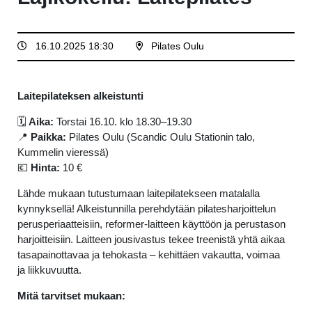
16.10.2025 18:30
Pilates Oulu
Laitepilateksen alkeistunti
🗓
Aika:
Torstai 16.10. klo 18.30–19.30
📍
Paikka:
Pilates Oulu (Scandic Oulu Stationin talo,
Kummelin vieressä)
💶
Hinta:
10 €
Lähde mukaan tutustumaan laitepilatekseen matalalla
kynnyksellä! Alkeistunnilla perehdytään pilatesharjoittelun
perusperiaatteisiin, reformer-laitteen käyttöön ja perustason
harjoitteisiin. Laitteen jousivastus tekee treenistä yhtä aikaa
tasapainottavaa ja tehokasta – kehittäen vakautta, voimaa
ja liikkuvuutta.
Mitä tarvitset mukaan: