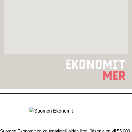
Suomen Ekonomit on kauppatieteilijöiden liitto. Jäseniä on yli 55 000,