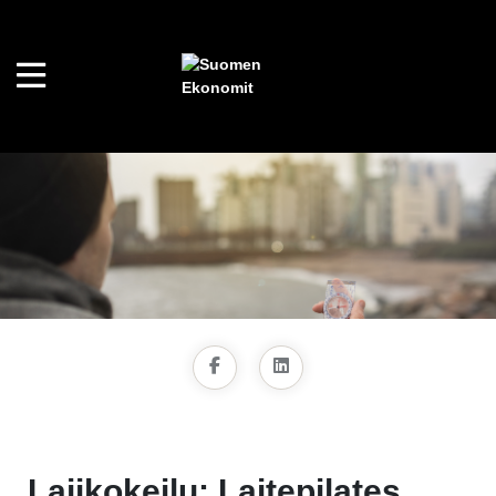
Lajikokeilu: Laitepilates