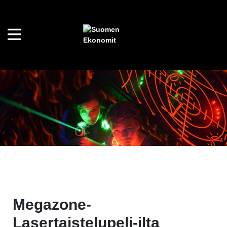
Megazone-
Lasertaistelupeli-ilta