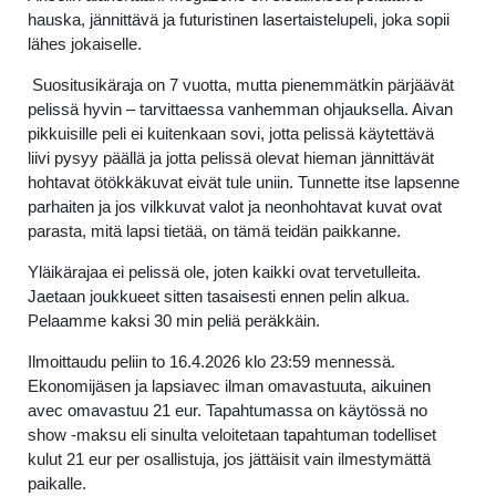
hauska, jännittävä ja futuristinen lasertaistelupeli, joka sopii
lähes jokaiselle.
Suositusikäraja on 7 vuotta, mutta pienemmätkin pärjäävät
pelissä hyvin – tarvittaessa vanhemman ohjauksella. Aivan
pikkuisille peli ei kuitenkaan sovi, jotta pelissä käytettävä
liivi pysyy päällä ja jotta pelissä olevat hieman jännittävät
hohtavat ötökkäkuvat eivät tule uniin. Tunnette itse lapsenne
parhaiten ja jos vilkkuvat valot ja neonhohtavat kuvat ovat
parasta, mitä lapsi tietää, on tämä teidän paikkanne.
Yläikärajaa ei pelissä ole, joten kaikki ovat tervetulleita.
Jaetaan joukkueet sitten tasaisesti ennen pelin alkua.
Pelaamme kaksi 30 min peliä peräkkäin.
Ilmoittaudu peliin to 16.4.2026 klo 23:59 mennessä.
Ekonomijäsen ja lapsiavec ilman omavastuuta, aikuinen
avec omavastuu 21 eur. Tapahtumassa on käytössä no
show -maksu eli sinulta veloitetaan tapahtuman todelliset
kulut 21 eur per osallistuja, jos jättäisit vain ilmestymättä
paikalle.